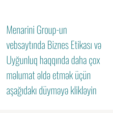
Menarini Group-un
vebsaytında Biznes Etikası və
Uyğunluq haqqında daha çox
məlumat əldə etmək üçün
aşağıdakı düyməyə klikləyin