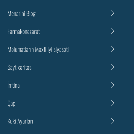
Menarini Blog
Farmakonəzarət
Məlumatların Məxfiliyi siyasəti
Sayt xəritəsi
İmtina
Çap
Kuki Ayarları