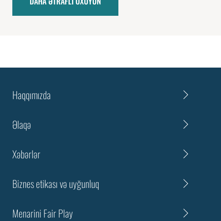
DAHA ƏTRAFLI OXUYUN
Haqqımızda
Əlaqə
Xəbərlər
Biznes etikası və uyğunluq
Menarini Fair Play