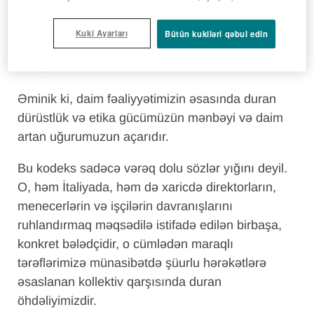
maraqları uğrunda fəaliyyət göstərmək niyyəti
hazırkı Davranış Kodeksindəki prinsiplərə zidd
Kuki Ayarları
Bütün kukiləri qəbul edin
olan davranışın qəbuluna bəraət qazandıra
bilməz.
Əminik ki, daim fəaliyyətimizin əsasında duran
dürüstlük və etika gücümüzün mənbəyi və daim
artan uğurumuzun açarıdır.
Bu kodeks sadəcə vərəq dolu sözlər yığını deyil.
O, həm İtaliyada, həm də xaricdə direktorların,
menecerlərin və işçilərin davranışlarını
ruhlandırmaq məqsədilə istifadə edilən birbaşa,
konkret bələdçidir, o cümlədən maraqlı
tərəflərimizə münasibətdə şüurlu hərəkətlərə
əsaslanan kollektiv qarşısında duran
öhdəliyimizdir.