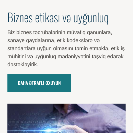
Biznes etikası və uyğunluq
Biz biznes təcrübələrinin müvafiq qanunlara,
sənaye qaydalarına, etik kodekslərə və
standartlara uyğun olmasını təmin etməklə, etik iş
mühitini və uyğunluq mədəniyyətini təşviq edərək
dəstəkləyirik.
DAHA ƏTRAFLI OXUYUN