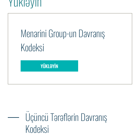
Yükləyin
Menarini Group-un Davranış
Kodeksi
YÜKLƏYIN
Üçüncü Tərəflərin Davranış
Kodeksi