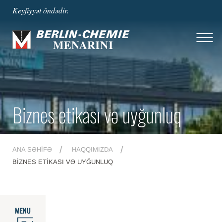
Keyfiyyət öndədir.
Biznes etikası və uyğunluq
ANA SƏHIFƏ
HAQQIMIZDA
BIZNES ETIKASI VƏ UYĞUNLUQ
MENU