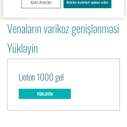
MENU
Kuki Ayarları
Bütün kukiləri qəbul edin
Venaların varikoz genişlənməsi
Yükləyin
Lioton 1000 gel
YÜKLƏYIN